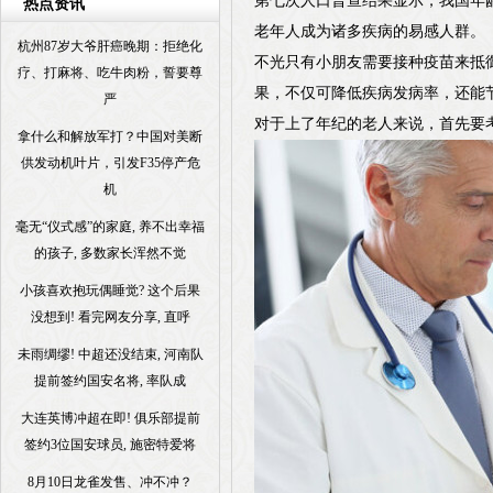
第七次人口普查结果显示，我国年龄
热点资讯
老年人成为诸多疾病的易感人群。
杭州87岁大爷肝癌晚期：拒绝化
不光只有小朋友需要接种疫苗来抵
疗、打麻将、吃牛肉粉，誓要尊
果，不仅可降低疾病发病率，还能
严
对于上了年纪的老人来说，首先要
拿什么和解放军打？中国对美断
供发动机叶片，引发F35停产危
机
毫无“仪式感”的家庭, 养不出幸福
的孩子, 多数家长浑然不觉
小孩喜欢抱玩偶睡觉? 这个后果
没想到! 看完网友分享, 直呼
未雨绸缪! 中超还没结束, 河南队
提前签约国安名将, 率队成
大连英博冲超在即! 俱乐部提前
签约3位国安球员, 施密特爱将
8月10日龙雀发售、冲不冲？