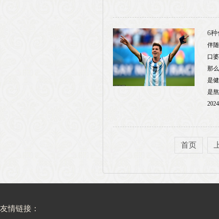
6
伴随
口婆
那么
是健
是熬
2024
首页
友情链接：