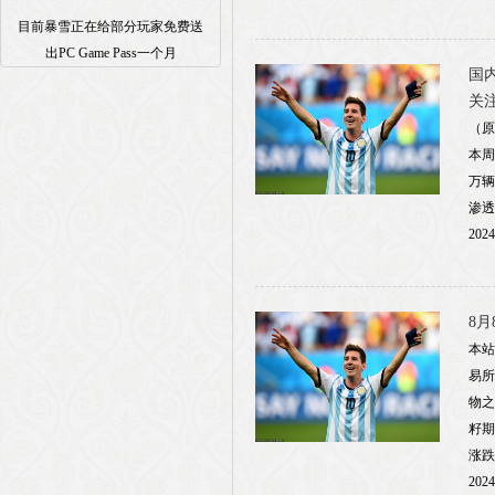
目前暴雪正在给部分玩家免费送
出PC Game Pass一个月
国内
关
（原
本周
万辆
渗透
2024
8月
本站
易所
物之
籽期
涨跌
2024