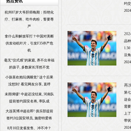
热点资讯
约交
2024
杭州87岁大爷肝癌晚期：拒绝化
疗、打麻将、吃牛肉粉，誓要尊
严
2
拿什么和解放军打？中国对美断
品种 
供发动机叶片，引发F35停产危
1.50
机
豆角 4
毫无“仪式感”的家庭, 养不出幸福
2024
的孩子, 多数家长浑然不觉
小孩喜欢抱玩偶睡觉? 这个后果
没想到! 看完网友分享, 直呼
再
第七
未雨绸缪! 中超还没结束, 河南队
这会
提前签约国安名将, 率队成
需要
大连英博冲超在即! 俱乐部提前
上了
签约3位国安球员, 施密特爱将
带状
2024
8月10日龙雀发售、冲不冲？