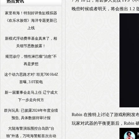
7 月 16 日，育碧多人竞技 FP
热点资讯
晚些时候或者明天，将会推出 1.2
家里有海！特别好评鱼缸模拟器
《欢乐水族馆》海洋专题更新已
上线
新模式浮动费率基金真来了，相
关细节悉数披露！
规范诊疗，惰性淋巴瘤“治愈”不
再是梦想
这个动力思路才对! 坦克700 Hi4Z
首曝, 3.0T双电
新一届董事会走马上任 辽宁成大
下一步走向何方
群兴玩具: 已披露2024年年度业绩
Rubin 在推特上讨论了游戏刚
预告, 具体数据待审计报
玩家对武器的平衡更新后，Rubin 
大陆海警演练围控台岛防“台
独”外逃，万吨海警船首次出动