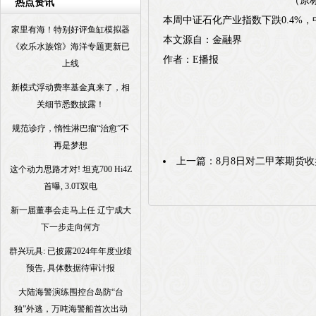
（原标
热点资讯
本周中证石化产业指数下跌0.4%，
家里有海！特别好评鱼缸模拟器
本文源自：金融界
《欢乐水族馆》海洋专题更新已
作者：E播报
上线
新模式浮动费率基金真来了，相
关细节悉数披露！
规范诊疗，惰性淋巴瘤“治愈”不
再是梦想
上一篇：
8月8日对二甲苯期货收盘
这个动力思路才对! 坦克700 Hi4Z
首曝, 3.0T双电
新一届董事会走马上任 辽宁成大
下一步走向何方
群兴玩具: 已披露2024年年度业绩
预告, 具体数据待审计报
大陆海警演练围控台岛防“台
独”外逃，万吨海警船首次出动