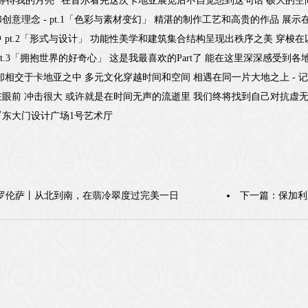
中等待我的月亮” 在首尔看完这次卡地亚展览后不自觉想到这句话 硕大的空
创意理念 - pt.1「色彩与素材变幻」 精湛的制作工艺和高贵的作品 展
 pt.2「形式与设计」 功能性美学和建筑集合结构呈现出秩序之美 穿梭
pt.3「拥抱世界的好奇心」 这是我最喜欢的Part了 能在这里深深感受
却相交于卡地亚之中 多元文化穿越时间和空间 相遇在同一片大地之上 -
眼前 冲击很大 或许就是在时间无声的流逝里 我们终将找到自己对抗虚无的
.30 🔻东大门设计广场1号艺术厅
罗伦萨丨从北到南，在翡冷翠度过完美一日
下一篇：
保加利