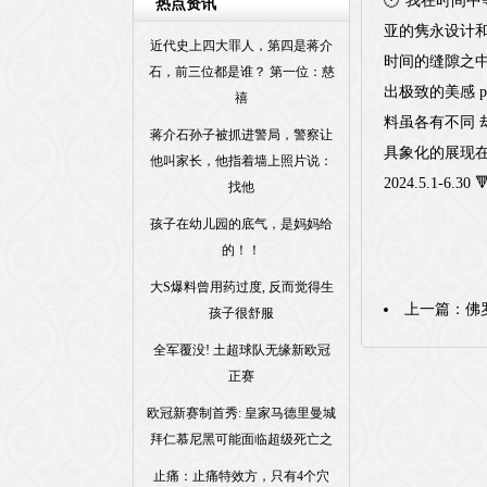
🕐“我在时间
热点资讯
亚的隽永设计和
近代史上四大罪人，第四是蒋介
时间的缝隙之中
石，前三位都是谁？ 第一位：慈
出极致的美感 
禧
料虽各有不同 
蒋介石孙子被抓进警局，警察让
具象化的展现在
他叫家长，他指着墙上照片说：
2024.5.1-6
找他
孩子在幼儿园的底气，是妈妈给
的！！
大S爆料曾用药过度, 反而觉得生
上一篇：
佛
孩子很舒服
全军覆没! 土超球队无缘新欧冠
正赛
欧冠新赛制首秀: 皇家马德里曼城
拜仁慕尼黑可能面临超级死亡之
止痛：止痛特效方，只有4个穴