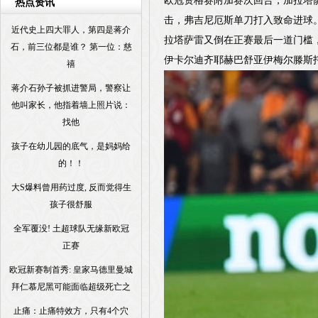
欧冠资格赛附加赛次回合，加拉塔萨
热点资讯
击，弗吉尼厄斯单刀打入致命进球
近代史上四大罪人，第四是蒋介
拉塔萨雷又倒在正赛最后一道门槛
石，前三位都是谁？ 第一位：慈
伊卡尔迪齐耶赫巴舒亚伊梅尔滕斯
禧
蒋介石孙子被抓进警局，警察让
他叫家长，他指着墙上照片说：
找他
孩子在幼儿园的底气，是妈妈给
的！！
大S爆料曾用药过度, 反而觉得生
孩子很舒服
全军覆没! 土超球队无缘新欧冠
正赛
欧冠新赛制首秀: 皇家马德里曼城
拜仁慕尼黑可能面临超级死亡之
止痛：止痛特效方，只有4个穴