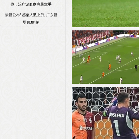
位，治疗淤血疼痛最拿手
最新公布! 感染人数上升, 广东新
增18384例