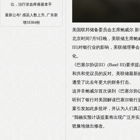
位，治疗淤血疼痛最拿手
最新公布! 感染人数上升, 广东新
增18384例
美国联邦储备委员会主席鲍威尔 新
北京时间7月9日晚，美联储主席鲍威
III)对银行业的影响，美联储理
化。
《巴塞尔协议III》(Basel 
和共和党议员的反对。美联储最新
遭受了比去年更大的财务打击。
这并非鲍威尔首次谈到《巴塞尔协议
听到了银行对美国解读巴塞尔银行监管委员会(
案引发如此多批评，并认为人们真
“我确实预计该提案将出现广泛并
犹豫地做出修改。