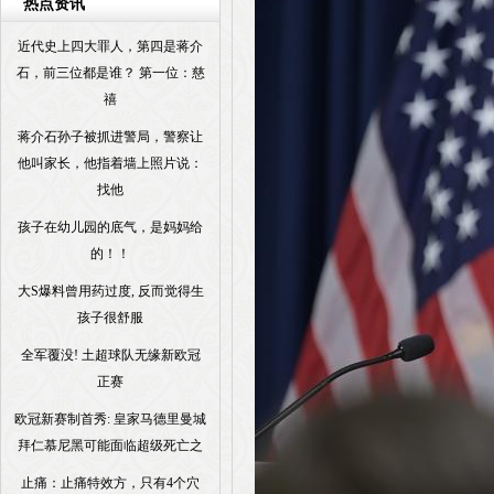
热点资讯
近代史上四大罪人，第四是蒋介
石，前三位都是谁？ 第一位：慈
禧
蒋介石孙子被抓进警局，警察让
他叫家长，他指着墙上照片说：
找他
孩子在幼儿园的底气，是妈妈给
的！！
大S爆料曾用药过度, 反而觉得生
孩子很舒服
全军覆没! 土超球队无缘新欧冠
正赛
欧冠新赛制首秀: 皇家马德里曼城
拜仁慕尼黑可能面临超级死亡之
止痛：止痛特效方，只有4个穴