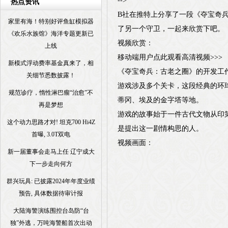
-->
热点资讯
B社在推特上分享了一段《夺宝奇
家里有海！特别好评鱼缸模拟器
了另一个守卫，一起来欣赏下吧。
《欢乐水族馆》海洋专题更新已
视频欣赏：
上线
移动端用户点此观看高清视频>>>
新模式浮动费率基金真来了，相
《夺宝奇兵：古老之圈》的开发工
关细节悉数披露！
游戏涉及多个关卡，这段经典的环
规范诊疗，惰性淋巴瘤“治愈”不
蒂冈、埃及的金字塔等地。
再是梦想
游戏的故事始于一件古代文物从印第安
这个动力思路才对! 坦克700 Hi4Z
是提出这一剧情构思的人。
首曝, 3.0T双电
视频画面：
新一届董事会走马上任 辽宁成大
下一步走向何方
群兴玩具: 已披露2024年年度业绩
预告, 具体数据待审计报
大陆海警演练围控台岛防“台
独”外逃，万吨海警船首次出动