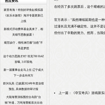
-->
热点资讯
在经历了多次跳票后，这个艰难的决定
家里有海！特别好评鱼缸模拟器
《欢乐水族馆》海洋专题更新已
官方表示：“虽然继续延期也是一
上线
过漫长且充满不确定性。这并不是说游
新模式浮动费率基金真来了，相
些付出了辛勤的努力。然而，当我
关细节悉数披露！
规范诊疗，惰性淋巴瘤“治愈”不
再是梦想
这个动力思路才对! 坦克700 Hi4Z
首曝, 3.0T双电
新一届董事会走马上任 辽宁成大
下一步走向何方
群兴玩具: 已披露2024年年度业绩
预告, 具体数据待审计报
上一篇：
《夺宝奇兵》游戏新实
大陆海警演练围控台岛防“台
独”外逃，万吨海警船首次出动